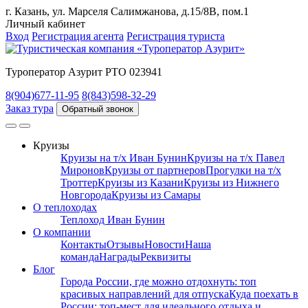
г. Казань, ул. Марселя Салимжанова, д.15/8В, пом.1
Личный кабинет
Вход
Регистрация агента
Регистрация туриста
Туроператор Азурит РТО 023941
8(904)677-11-95
8(843)598-32-29
Заказ тура
Обратный звонок
Круизы
Круизы на т/х Иван Бунин
Круизы на т/х Павел
Миронов
Круизы от партнеров
Прогулки на т/х
Троттер
Круизы из Казани
Круизы из Нижнего
Новгорода
Круизы из Самары
О теплоходах
Теплоход Иван Бунин
О компании
Контакты
Отзывы
Новости
Наша
команда
Награды
Реквизиты
Блог
Города России, где можно отдохнуть: топ
красивых направлений для отпуска
Куда поехать в
России: топ‑мест для идеального отдыха и