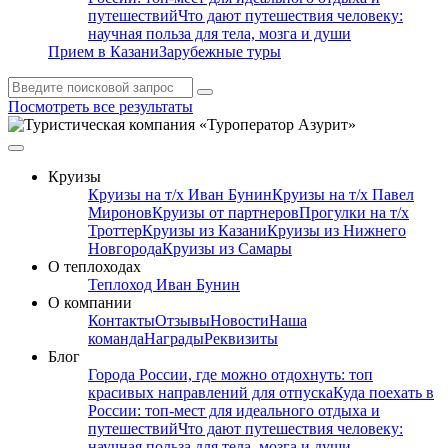
путешествий
Что дают путешествия человеку:
научная польза для тела, мозга и души
Прием в Казани
Зарубежные туры
Посмотреть все результаты
Круизы
Круизы на т/х Иван Бунин
Круизы на т/х Павел
Миронов
Круизы от партнеров
Прогулки на т/х
Троттер
Круизы из Казани
Круизы из Нижнего
Новгорода
Круизы из Самары
О теплоходах
Теплоход Иван Бунин
О компании
Контакты
Отзывы
Новости
Наша
команда
Награды
Реквизиты
Блог
Города России, где можно отдохнуть: топ
красивых направлений для отпуска
Куда поехать в
России: топ‑мест для идеального отдыха и
путешествий
Что дают путешествия человеку:
научная польза для тела, мозга и души