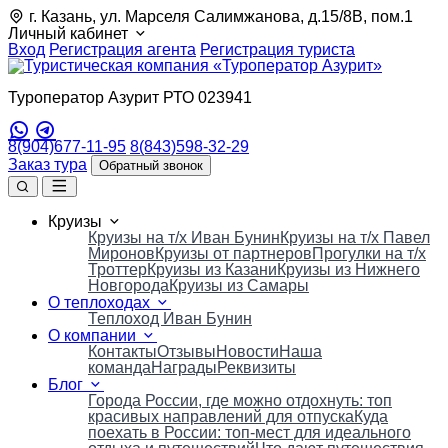
г. Казань, ул. Марселя Салимжанова, д.15/8В, пом.1
Личный кабинет
Вход
Регистрация агента
Регистрация туриста
Туроператор Азурит РТО 023941
8(904)677-11-95
8(843)598-32-29
Заказ тура
Обратный звонок
Круизы
Круизы на т/х Иван Бунин
Круизы на т/х Павел
Миронов
Круизы от партнеров
Прогулки на т/х
Троттер
Круизы из Казани
Круизы из Нижнего
Новгорода
Круизы из Самары
О теплоходах
Теплоход Иван Бунин
О компании
Контакты
Отзывы
Новости
Наша
команда
Награды
Реквизиты
Блог
Города России, где можно отдохнуть: топ
красивых направлений для отпуска
Куда
поехать в России: топ‑мест для идеального