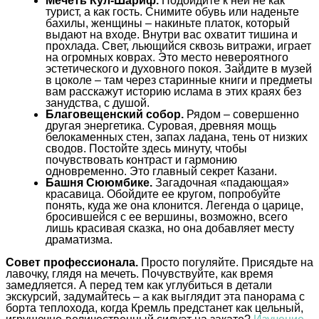
Мечеть Кул-Шариф.
Подойдите к ней не как
турист, а как гость. Снимите обувь или наденьте
бахилы, женщины – накиньте платок, который
выдают на входе. Внутри вас охватит тишина и
прохлада. Свет, льющийся сквозь витражи, играет
на огромных коврах. Это место невероятного
эстетического и духовного покоя. Зайдите в музей
в цоколе – там через старинные книги и предметы
вам расскажут историю ислама в этих краях без
занудства, с душой.
Благовещенский собор.
Рядом – совершенно
другая энергетика. Суровая, древняя мощь
белокаменных стен, запах ладана, тень от низких
сводов. Постойте здесь минуту, чтобы
почувствовать контраст и гармонию
одновременно. Это главный секрет Казани.
Башня Сююмбике.
Загадочная «падающая»
красавица. Обойдите ее кругом, попробуйте
понять, куда же она клонится. Легенда о царице,
бросившейся с ее вершины, возможно, всего
лишь красивая сказка, но она добавляет месту
драматизма.
Совет профессионала.
Просто погуляйте. Присядьте на
лавочку, глядя на мечеть. Почувствуйте, как время
замедляется. А перед тем как углубиться в детали
экскурсий, задумайтесь – а как выглядит эта панорама с
борта теплохода, когда Кремль предстанет как цельный,