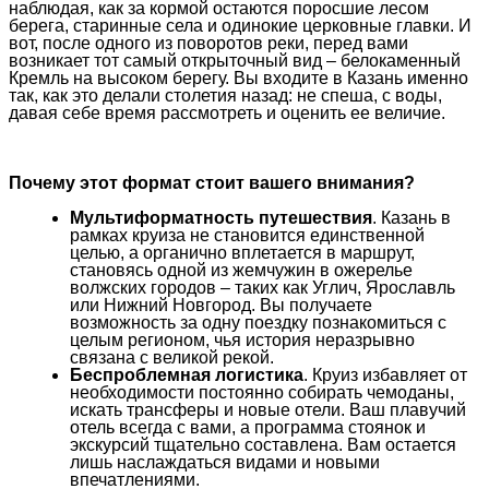
наблюдая, как за кормой остаются поросшие лесом
берега, старинные села и одинокие церковные главки. И
вот, после одного из поворотов реки, перед вами
возникает тот самый открыточный вид – белокаменный
Кремль на высоком берегу. Вы входите в Казань именно
так, как это делали столетия назад: не спеша, с воды,
давая себе время рассмотреть и оценить ее величие.
Почему этот формат стоит вашего внимания?
Мультиформатность путешествия
. Казань в
рамках круиза не становится единственной
целью, а органично вплетается в маршрут,
становясь одной из жемчужин в ожерелье
волжских городов – таких как Углич, Ярославль
или Нижний Новгород. Вы получаете
возможность за одну поездку познакомиться с
целым регионом, чья история неразрывно
связана с великой рекой.
Беспроблемная логистика
. Круиз избавляет от
необходимости постоянно собирать чемоданы,
искать трансферы и новые отели. Ваш плавучий
отель всегда с вами, а программа стоянок и
экскурсий тщательно составлена. Вам остается
лишь наслаждаться видами и новыми
впечатлениями.