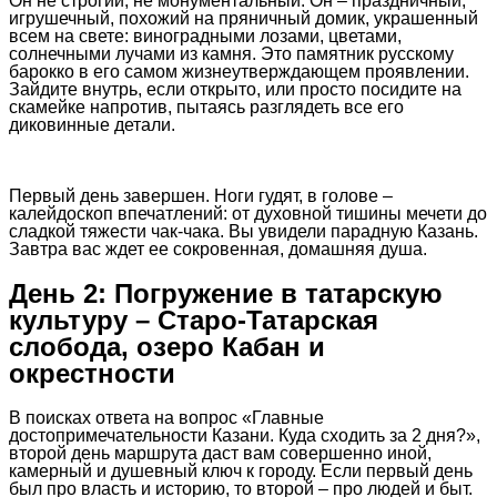
Он не строгий, не монументальный. Он – праздничный,
игрушечный, похожий на пряничный домик, украшенный
всем на свете: виноградными лозами, цветами,
солнечными лучами из камня. Это памятник русскому
барокко в его самом жизнеутверждающем проявлении.
Зайдите внутрь, если открыто, или просто посидите на
скамейке напротив, пытаясь разглядеть все его
диковинные детали.
Первый день завершен. Ноги гудят, в голове –
калейдоскоп впечатлений: от духовной тишины мечети до
сладкой тяжести чак-чака. Вы увидели парадную Казань.
Завтра вас ждет ее сокровенная, домашняя душа.
День 2: Погружение в татарскую
культуру – Старо-Татарская
слобода, озеро Кабан и
окрестности
В поисках ответа на вопрос «Главные
достопримечательности Казани. Куда сходить за 2 дня?»,
второй день маршрута даст вам совершенно иной,
камерный и душевный ключ к городу. Если первый день
был про власть и историю, то второй – про людей и быт.