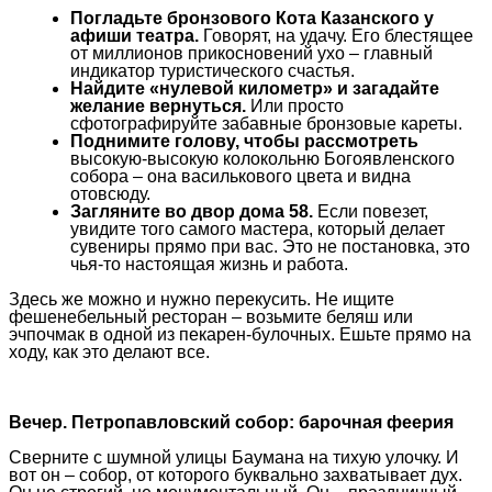
Погладьте бронзового Кота Казанского у
афиши театра.
Говорят, на удачу. Его блестящее
от миллионов прикосновений ухо – главный
индикатор туристического счастья.
Найдите «нулевой километр» и загадайте
желание вернуться.
Или просто
сфотографируйте забавные бронзовые кареты.
Поднимите голову, чтобы рассмотреть
высокую-высокую колокольню Богоявленского
собора – она василькового цвета и видна
отовсюду.
Загляните во двор дома 58.
Если повезет,
увидите того самого мастера, который делает
сувениры прямо при вас. Это не постановка, это
чья-то настоящая жизнь и работа.
Здесь же можно и нужно перекусить. Не ищите
фешенебельный ресторан – возьмите беляш или
эчпочмак в одной из пекарен-булочных. Ешьте прямо на
ходу, как это делают все.
Вечер. Петропавловский собор: барочная феерия
Сверните с шумной улицы Баумана на тихую улочку. И
вот он – собор, от которого буквально захватывает дух.