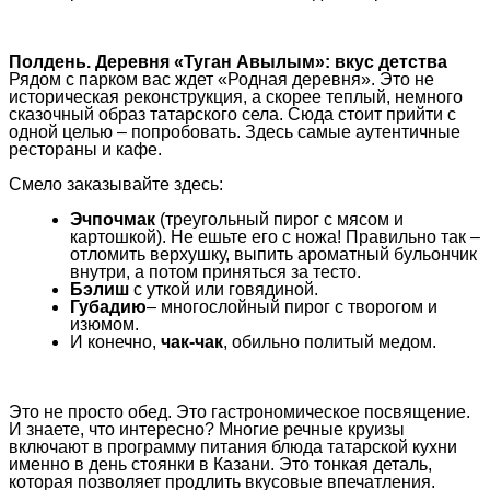
Полдень. Деревня «Туган Авылым»: вкус детства
Рядом с парком вас ждет «Родная деревня». Это не
историческая реконструкция, а скорее теплый, немного
сказочный образ татарского села. Сюда стоит прийти с
одной целью – попробовать. Здесь самые аутентичные
рестораны и кафе.
Смело заказывайте здесь:
Эчпочмак
(треугольный пирог с мясом и
картошкой). Не ешьте его с ножа! Правильно так –
отломить верхушку, выпить ароматный бульончик
внутри, а потом приняться за тесто.
Бэлиш
с уткой или говядиной.
Губадию
– многослойный пирог с творогом и
изюмом.
И конечно,
чак-чак
, обильно политый медом.
Это не просто обед. Это гастрономическое посвящение.
И знаете, что интересно? Многие речные круизы
включают в программу питания блюда татарской кухни
именно в день стоянки в Казани. Это тонкая деталь,
которая позволяет продлить вкусовые впечатления.