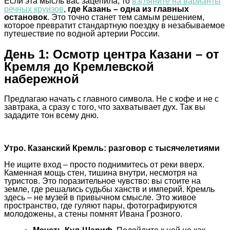
Если эта мысль вас зацепила, то
взгляните на варианты
речных круизов
,
где Казань – одна из главных
остановок
. Это точно станет тем самым решением,
которое превратит стандартную поездку в незабываемое
путешествие по водной артерии России.
День 1: Осмотр центра Казани – от
Кремля до Кремлевской
набережной
Предлагаю начать с главного символа. Не с кофе и не с
завтрака, а сразу с того, что захватывает дух. Так вы
зададите тон всему дню.
Утро. Казанский Кремль: разговор с тысячелетиями
Не ищите вход – просто поднимитесь от реки вверх.
Каменная мощь стен, тишина внутри, несмотря на
туристов. Это поразительное чувство: вы стоите на
земле, где решались судьбы ханств и империй. Кремль
здесь – не музей в привычном смысле. Это живое
пространство, где гуляют пары, фотографируются
молодожены, а стены помнят Ивана Грозного.