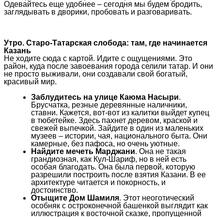
Одевайтесь еще удобнее – сегодня мы будем бродить,
заглядывать в дворики, пробовать и разговаривать.
Утро. Старо-Татарская слобода: там, где начинается
Казань
Не ходите сюда с картой. Идите с ощущениями. Это
район, куда после завоевания города селили татар. И они
не просто выживали, они создавали свой богатый,
красивый мир.
Заблудитесь на улице Каюма Насыри
.
Брусчатка, резные деревянные наличники,
ставни. Кажется, вот-вот из калитки выйдет купец
в тюбетейке. Здесь пахнет деревом, краской и
свежей выпечкой. Зайдите в один из маленьких
музеев – истории, чая, национального быта. Они
камерные, без пафоса, но очень уютные.
Найдите мечеть Марджани
. Она не такая
грандиозная, как Кул-Шариф, но в ней есть
особая благодать. Она была первой, которую
разрешили построить после взятия Казани. В ее
архитектуре читается и покорность, и
достоинство.
Отыщите Дом Шамиля
. Этот неоготический
особняк с остроконечной башенкой выглядит как
иллюстрация к восточной сказке, пропущенной