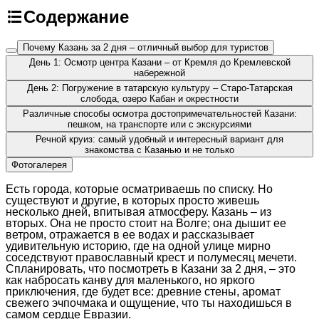
Содержание
Почему Казань за 2 дня – отличный выбор для туристов
День 1: Осмотр центра Казани – от Кремля до Кремлевской
набережной
День 2: Погружение в татарскую культуру – Старо-Татарская
слобода, озеро Кабан и окрестности
Различные способы осмотра достопримечательностей Казани:
пешком, на транспорте или с экскурсиями
Речной круиз: самый удобный и интересный вариант для
знакомства с Казанью и не только
Фотогалерея
Есть города, которые осматриваешь по списку. Но
существуют и другие, в которых просто живешь
несколько дней, впитывая атмосферу. Казань – из
вторых. Она не просто стоит на Волге; она дышит ее
ветром, отражается в ее водах и рассказывает
удивительную историю, где на одной улице мирно
соседствуют православный крест и полумесяц мечети.
Спланировать, что посмотреть в Казани за 2 дня, – это
как набросать канву для маленького, но яркого
приключения, где будет все: древние стены, аромат
свежего эчпочмака и ощущение, что ты находишься в
самом сердце Евразии.