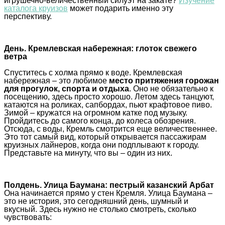
игрушечно-величественный силуэт на закате?
Изучение
каталога круизов
может подарить именно эту
перспективу.
День. Кремлевская набережная: глоток свежего
ветра
Спуститесь с холма прямо к воде. Кремлевская
набережная – это любимое
место притяжения горожан
для прогулок, спорта и отдыха
. Оно не обязательно к
посещению, здесь просто хорошо. Летом здесь танцуют,
катаются на роликах, сапбордах, пьют крафтовое пиво.
Зимой – кружатся на огромном катке под музыку.
Пройдитесь до самого конца, до колеса обозрения.
Отсюда, с воды, Кремль смотрится еще величественнее.
Это тот самый вид, который открывается пассажирам
круизных лайнеров, когда они подплывают к городу.
Представьте на минуту, что вы – один из них.
Полдень. Улица Баумана: пестрый казанский Арбат
Она начинается прямо у стен Кремля. Улица Баумана –
это не история, это сегодняшний день, шумный и
вкусный. Здесь нужно не столько смотреть, сколько
чувствовать: