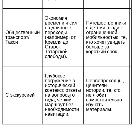
Экономия
времени и сил
Путешественники
на длинные
с детьми, люди с
Общественный
переходы
ограниченной
транспорт/
(например, от
мобильностью, те,
Такси
Кремля до
кто хочет увидеть
Старо-
больше за
Татарской
короткий срок.
слободы).
Глубокое
погружение в
Первопроходцы,
исторический
ценители
контекст, ответы
истории, те, кто
С экскурсией
на вопросы от
не любит
гида, четкий
самостоятельно
маршрут без
изучать
необходимости
материалы.
навигации.