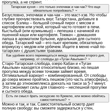
прогулка, а не спринт.
Татарская кухня – это только эчпочмак и чак-чак? Что еще
обязательно попробовать?
Безусловно, эчпочмак и чак-чак – это маст-хэв. Но чтобы
глубже прочувствовать вкус Татарстана, добавьте в
список: Бэлиш – большой сочный пирог с мясом и
картофелем или уткой, который часто готовят в печи.
Кыстыбый (или кузикымыр) – лепешка с начинкой из
пшенной каши или картофеля. Токмач – домашняя
лапша в ароматном бульоне, идеальная для сытного
обеда. Татарский чай – его пьют крепким, обязательно
вприкуску с медом или урбечем. Ищите в меню «чай по-
татарски» с душистыми травами.
Как удобнее всего перемещаться между локациями второго дня,
например, от слободы до «Туган Авылым»?
Старо-Татарская слобода, озеро Кабан и «Туган
Авылым» находятся относительно близко, но пешая
прогулка между всеми точками займет время.
Оптимальный вариант – комбинированный. От слободы
до озера можно пройтись пешком (это часть атмосферы),
а затем до этнокомплекса доехать на такси за 5-7 минут.
Это сэкономит силы для главного – неспешной прогулки
и сытного обеда.
Есть ли смысл брать экскурсию по Кремлю, или можно обойтись
самостоятельно?
Можно и так, и так. Самостоятельный осмотр дает
полную свободу: вы сможете задержаться у стен,