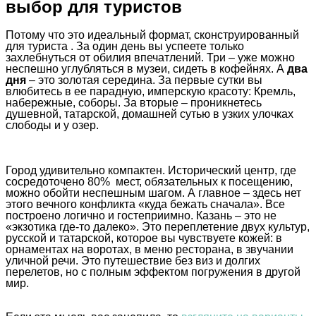
выбор для туристов
Потому что это идеальный формат, сконструированный
для туриста . За один день вы успеете только
захлебнуться от обилия впечатлений. Три – уже можно
неспешно углубляться в музеи, сидеть в кофейнях. А
два
дня
– это золотая середина. За первые сутки вы
влюбитесь в ее парадную, имперскую красоту: Кремль,
набережные, соборы. За вторые – проникнетесь
душевной, татарской, домашней сутью в узких улочках
слободы и у озер.
Город удивительно компактен. Исторический центр, где
сосредоточено 80% мест, обязательных к посещению,
можно обойти неспешным шагом. А главное – здесь нет
этого вечного конфликта «куда бежать сначала». Все
построено логично и гостеприимно. Казань – это не
«экзотика где-то далеко». Это переплетение двух культур,
русской и татарской, которое вы чувствуете кожей: в
орнаментах на воротах, в меню ресторана, в звучании
уличной речи. Это путешествие без виз и долгих
перелетов, но с полным эффектом погружения в другой
мир.