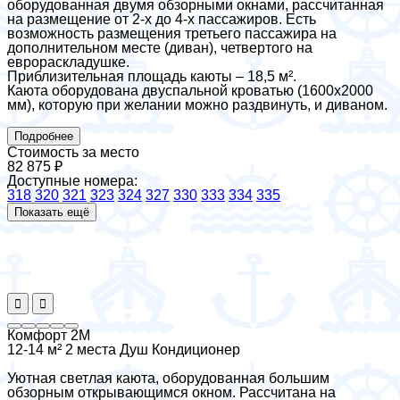
оборудованная двумя обзорными окнами, рассчитанная
на размещение от 2-х до 4-х пассажиров. Есть
возможность размещения третьего пассажира на
дополнительном месте (диван), четвертого на
еврораскладушке.
Приблизительная площадь каюты – 18,5 м².
Каюта оборудована двуспальной кроватью (1600х2000
мм), которую при желании можно раздвинуть, и диваном.
Подробнее
Стоимость за место
82 875 ₽
Доступные номера:
318
320
321
323
324
327
330
333
334
335
Показать ещё
Комфорт 2М
12-14 м²
2 места
Душ
Кондиционер
Уютная светлая каюта, оборудованная большим
обзорным открывающимся окном. Рассчитана на