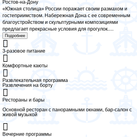
Ростов-на-Дону
«Южная столица» России поражает своим размахом и
гостеприимством. Набережная Дона с ее современным
благоустройством и скульптурными композициями
предлагает прекрасные условия для прогулок.
Театральная площадь с уникальным зданием
Подробнее
драмтеатра, напоминающим гусеничный трактор,
является архитектурным символом города. Пушкинская
3-разовое питание
улица с исторической застройкой и современными арт-
объектами создает особую атмосферу. Местные
Комфортные каюты
рестораны знакомят с богатыми гастрономическими
традициями Дона. Особого внимания заслуживает парк
Развлекательная программа
имени Горького с его тенистыми аллеями и Ростовский
Развлечения на борту
собор Рождества Пресвятой Богородицы — один из
самых красивых храмов юга России.
Рестораны и бары
Основной ресторан с панорамными окнами, бар-салон с
живой музыкой
Вечерние программы