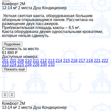
Комфорт 2М
12-14 м²
2 места
Душ
Кондиционер
Уютная светлая каюта, оборудованная большим
обзорным открывающимся окном. Рассчитана на
размещение двух пассажиров.
Приблизительная площадь каюты – 8,5 м².
Каюта оборудована двумя односпальными кроватями,
которые нельзя сдвинуть.
Подробнее
Стоимость за место
61 880 ₽
Доступные номера:
201
202
208
210
211
212
213
214
215
216
217
218
221
222
223
224
225
226
228
230
232
Показать ещё
Комфорт 2М
12-14 м²
2 места
Душ
Кондиционер