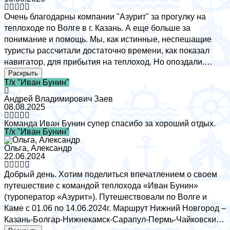
Очень благодарны компании "Азурит" за прогулку на
теплоходе по Волге в г. Казань. А еще больше за
понимание и помощь. Мы, как истинные, неспешащие
туристы рассчитали достаточно времени, как показал
навигатор, для прибытия на теплоход. Но опоздали.
Спасибо огромное всей команде, которых мы очень
Раскрыть
Т/х "Иван Бунин"
подвели и пассажирам, которые ожидали. Отдельная
благодарность Айрату, который нас сопровождал и
Андрей Владимирович Заев
просто "спасал" в последние минуты, лишь бы мы сели
08.08.2025
на теплоход. Прогулка по Волге была назначена на
Команда Иван Бунин супер спасибо за хороший отдых.
крайний день пребывания в Казани, поэтому это был
Т/х "Иван Бунин"
последний шанс. Красивый, чистый теплоход, с
Ольга, Александр
экскурсией, музыкальным и не только сопровождением.
22.06.2024
Никто не толпится, все организованы, чай, кофе, булочки
Добрый день. Хотим поделиться впечатлением о своем
и т.д. на ваш выбор. Желаем процветания компании,
путешествие с командой теплохода «Иван Бунин»
здоровья и успехов сотрудникам! Ребята Вы
(туроператор «Азурит»). Путешествовали по Волге и
лучшие!!!!!!!!!!!!
Каме с 01.06 по 14.06.2024г. Маршрут Нижний Новгород –
Казань-Болгар-Нижнекамск-Сарапул-Пермь-Чайковский-