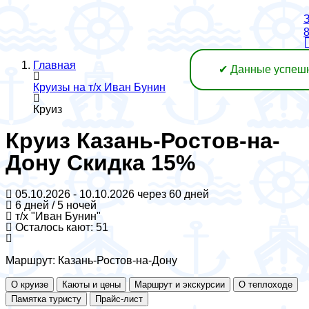
З
8
Главная
✔ Данные успеш
Круизы на т/х Иван Бунин
Круиз
Круиз Казань-Ростов-на-
Дону Скидка 15%
05.10.2026 - 10.10.2026
через 60 дней
6 дней / 5 ночей
т/х "Иван Бунин"
Осталось кают: 51
Маршрут:
Казань-Ростов-на-Дону
О круизе
Каюты и цены
Маршрут и экскурсии
О теплоходе
Памятка туристу
Прайс-лист