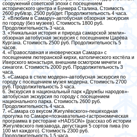
сооружений советской эпохи с посещением
исторического центра и Бункера Сталина. Стоимость
2600 руб/взр, 2500 руб/дет. Продолжительность 4 часа.
2. «Влюбим в Самару»-автобусная обзорная экскурсия
по городу (без музеев). Стоимость 1800 руб.
Продолжительность 3 часа.
3. «Уникальная история и природа самарской земли»-
обзорная автобусная экскурсия с посещением Царёва
Кургана. Стоимость 2500 руб. Продолжительность 5
часов.
4. «Православная и иноверческая Самара» с
посещением лютеранской кирхи, католического костёла и
Иверского монастыря, внешним осмотром мечети и
синагоги. Стоимость 2000 руб. Продолжительность 3
часа.
5. «Самара в стиле модерн»-автобусная экскурсия по
городу с посещением музея модерна. Стоимость 2700
руб. Продолжительность 3 часа.
6. Экскурсия в национальный парк «Дружбы народов»-
автобусная экскурсия по городу с посещением
национального парка. Стоимость 2600 руб.
Продолжительность 4 часа.
7. «Самара со вкусом Жигулёвского»-пешеходная
прогулка по Самаре+познавательно-гастрономическая
программа в ресторане «HADSON» (рассказ об истории
Жигулёвского пивзавода, дегустация 5 сортов пива (по
100 мл каждого). Стоимость 2300 руб.
Продолжительность 1,5 часа.