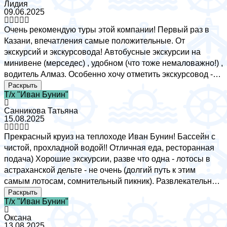
Лидия
09.06.2025
Очень рекомендую туры этой компании! Первый раз в
Казани, впечатления самые положительные. От
экскурсий и экскурсовода! Автобусные экскурсии на
минивене (мерседес) , удобном (что тоже немаловажно!) ,
водитель Алмаз. Особенно хочу отметить экскурсовод -
Зульфия! Потрясающий человек, очень интересно (не
Раскрыть
Т/х "Иван Бунин"
нудно) все рассказывают, любит свою профессию душой.
Отношение ко мне всем очень внимательное. Пешие и
Санникова Татьяна
автобусные экскурсии очень позновательные и
15.08.2025
интересные. Рекомендую всем на личном опыте!
Прекрасный круиз на теплоходе Иван Бунин! Бассейн с
чистой, прохладной водой!! Отличная еда, ресторанная
подача) Хорошие экскурсии, разве что одна - лотосы в
астраханской дельте - не очень (долгий путь к этим
самым лотосам, сомнительный пикник). Развлекательная
программа на любые вкусы. Персонал приветливый. В
Раскрыть
Т/х "Иван Бунин"
общем, впечатления самые хорошие, всем советую.
Отдых удался! Спасибо Азуриту и конечно, лично
Оксана
директору круиза!
13.08.2025