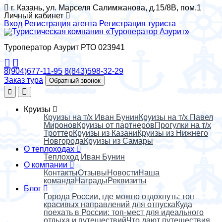
г. Казань, ул. Марселя Салимжанова, д.15/8В, пом.1
Личный кабинет
Вход
Регистрация агента
Регистрация туриста
Туроператор Азурит РТО 023941
8(904)677-11-95
8(843)598-32-29
Заказ тура
Обратный звонок
Круизы
Круизы на т/х Иван Бунин
Круизы на т/х Павел
Миронов
Круизы от партнеров
Прогулки на т/х
Троттер
Круизы из Казани
Круизы из Нижнего
Новгорода
Круизы из Самары
О теплоходах
Теплоход Иван Бунин
О компании
Контакты
Отзывы
Новости
Наша
команда
Награды
Реквизиты
Блог
Города России, где можно отдохнуть: топ
красивых направлений для отпуска
Куда
поехать в России: топ‑мест для идеального
отдыха и путешествий
Что дают путешествия