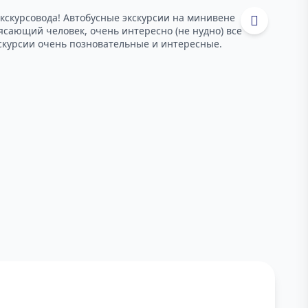
кскурсовода! Автобусные экскурсии на минивене
Пре
рясающий человек, очень интересно (не нудно) все
аст
скурсии очень позновательные и интересные.
общ
Р