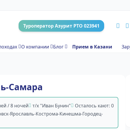
Туроператор Азурит РТО 023941
лоходах
О компании
Блог
Прием в Казани
Зар
ль-Самара
ней / 8 ночей
т/х "Иван Бунин"
Осталось кают: 0
овск-Ярославль-Кострома-Кинешма-Городец-