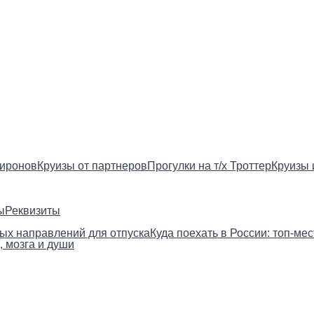
Миронов
Круизы от партнеров
Прогулки на т/х Троттер
Круизы 
ы
Реквизиты
вых направлений для отпуска
Куда поехать в России: топ‑ме
, мозга и души