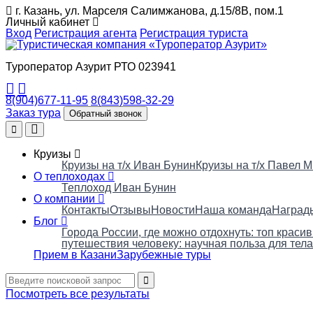
г. Казань, ул. Марселя Салимжанова, д.15/8В, пом.1
Личный кабинет
Вход
Регистрация агента
Регистрация туриста
Туроператор Азурит РТО 023941
8(904)677-11-95
8(843)598-32-29
Заказ тура
Обратный звонок
Круизы
Круизы на т/х Иван Бунин
Круизы на т/х Павел 
О теплоходах
Теплоход Иван Бунин
О компании
Контакты
Отзывы
Новости
Наша команда
Наград
Блог
Города России, где можно отдохнуть: топ краси
путешествия человеку: научная польза для тела
Прием в Казани
Зарубежные туры
Посмотреть все результаты