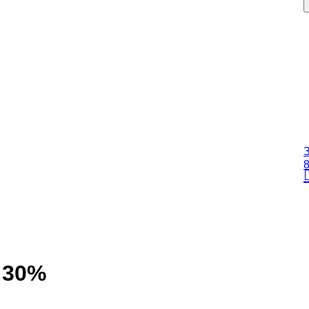
З
8
 30%