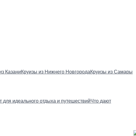
из Казани
Круизы из Нижнего Новгорода
Круизы из Самары
ст для идеального отдыха и путешествий
Что дают