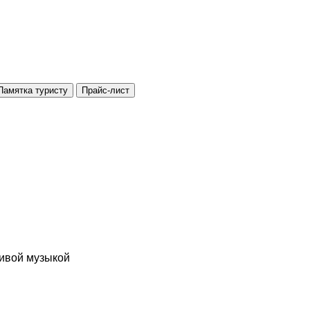
Памятка туристу
Прайс-лист
живой музыкой