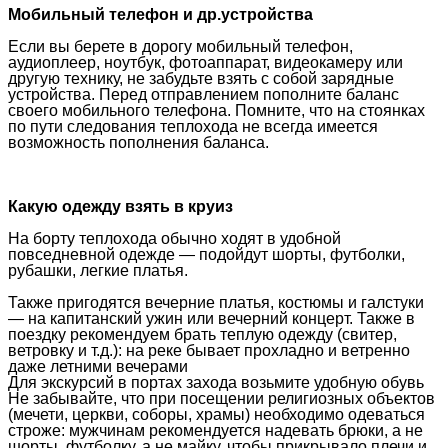
Мобильный телефон и др.устройства
Если вы берете в дорогу мобильный телефон,
аудиоплеер, ноутбук, фотоаппарат, видеокамеру или
другую технику, не забудьте взять с собой зарядные
устройства. Перед отправлением пополните баланс
своего мобильного телефона. Помните, что на стоянках
по пути следования теплохода не всегда имеется
возможность пополнения баланса.
Какую одежду взять в круиз
На борту теплохода обычно ходят в удобной
повседневной одежде — подойдут шорты, футболки,
рубашки, легкие платья.
Также пригодятся вечерние платья, костюмы и галстуки
— на капитанский ужин или вечерний концерт. Также в
поездку рекомендуем брать теплую одежду (свитер,
ветровку и т.д.): на реке бывает прохладно и ветренно
даже летними вечерами
Для экскурсий в портах захода возьмите удобную обувь
Не забывайте, что при посещении религиозных объектов
(мечети, церкви, соборы, храмы) необходимо одеваться
строже: мужчинам рекомендуется надевать брюки, а не
шорты, футболку, а не майку, чтобы прикрывало плечи и