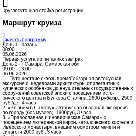
Круглосуточная стойка регистрации
Маршрут круиза
Скачать программу
День 1 - Казань
08:00
05.06.2026
Первая услуга по питанию: завтрак
День 2 - г Самара, Самарская обл
09:00 - 13:00
06.06.2026
1. "Путешествие сквозь время"обзорная автобусная
экскурсия с шедеврами архитектуры от элегантных
купеческих особняков до внушительных государственных
сооружений советской эпохи с посещением исто-
рического центра и Бункера Сталина. 2600 руб/взр., 2500
руб./дет, 4 часа
2. «Влюбим в Самару»-автобусная обзорная экскурсия
по городу (без музеев). 1800руб, 3 часа
3. «Православная и иноверческая Самара» с
посещением лютеранской кирхи, католического костёла и
Иверского монастыря, внешним осмотром мечети и
синагоги 2000 руб., 3 часа