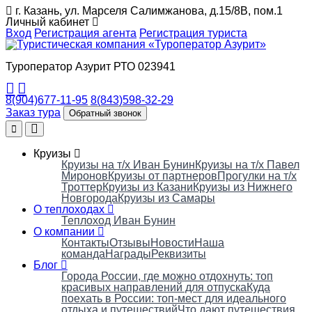
г. Казань, ул. Марселя Салимжанова, д.15/8В, пом.1
Личный кабинет
Вход
Регистрация агента
Регистрация туриста
Туроператор Азурит РТО 023941
8(904)677-11-95
8(843)598-32-29
Заказ тура
Обратный звонок
Круизы
Круизы на т/х Иван Бунин
Круизы на т/х Павел
Миронов
Круизы от партнеров
Прогулки на т/х
Троттер
Круизы из Казани
Круизы из Нижнего
Новгорода
Круизы из Самары
О теплоходах
Теплоход Иван Бунин
О компании
Контакты
Отзывы
Новости
Наша
команда
Награды
Реквизиты
Блог
Города России, где можно отдохнуть: топ
красивых направлений для отпуска
Куда
поехать в России: топ‑мест для идеального
отдыха и путешествий
Что дают путешествия