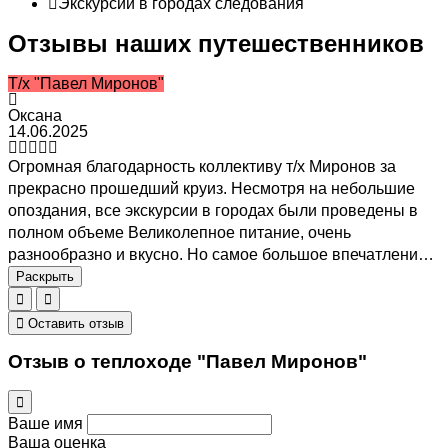
Экскурсии в городах следования
Отзывы наших путешественников
Т/х "Павел Миронов"
Оксана
14.06.2025
Огромная благодарность коллективу т/х Миронов за
прекрасно прошедший круиз. Несмотря на небольшие
опоздания, все экскурсии в городах были проведены в
полном объеме Великолепное питание, очень
разнообразно и вкусно. Но самое большое впечатление
произвела арт-команда теплохода. Особенно директор
Раскрыть
круиза Людмила Шигина и ведущий Сергей Мартынов.
Эти потрясающе талантливые и харизматичные люди
Оставить отзыв
заставили забыть о небольших недочетах и оставили
Отзыв о теплоходе "Павел Миронов"
только приятные воспоминания. Мероприятия все были
проведены на высоком уровне, интересно и
захватывающе. Огромное спасибо
Ваше имя
Ваша оценка