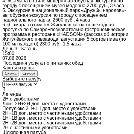
4. «Самара в стиле модерн»-автобусная экскурсия по
городу с посещением музея модерна.2700 руб., 3 часа
5. Экскурсия в национальный парк «Дружбы народов»-
автобусная экскурсия по городу с посещением
национального парка. 2600 руб., 4 часа
6.«Самара со вкусом Жигулёвского»-пешеходная
прогулка по Самаре+познавательно-гастрономическая
программа в ресторане «HADSON» (рассказ об истории
Жигулёвского пивзавода, дегустация 5 сортов пива (по
100 мл каждого).2300 руб., 1,5 часа
День 3 - Казань
15:00
07.06.2026
Последняя услуга по питанию: обед
Каюты и цены
Схема
Список
Выберите палубу
Легенда
2Н с удобствами
Люкс 2Н+2Н доп. места с удобствами
Полулюкс 2Н+1Н доп. место с удобствами
2Н+1В доп. место с частичными удобствами
1Н+1В доп. место с частичными удобствами
2Н+2В доп. места с частичными удобствами
2Н с частичными удобствами
Шлюпочная палуба