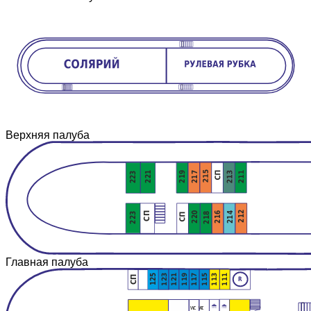
Верхняя палуба
219
217
221
223
212
216
220
214
218
223
СП
Главная палуба
125
123
121
119
117
115
113
111
СП
R
wc wc