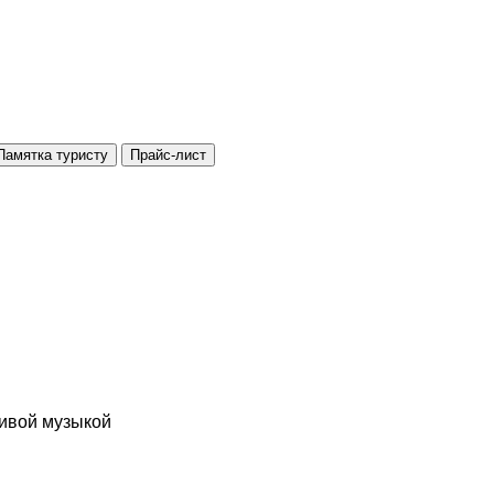
Памятка туристу
Прайс-лист
живой музыкой