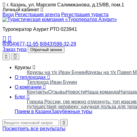
г. Казань, ул. Марселя Салимжанова, д.15/8В, пом.1
Личный кабинет
Вход
Регистрация агента
Регистрация туриста
Туроператор Азурит РТО 023941
8(904)677-11-95
8(843)598-32-29
Заказ тура
Обратный звонок
Круизы
Круизы на т/х Иван Бунин
Круизы на т/х Павел 
О теплоходах
Теплоход Иван Бунин
О компании
Контакты
Отзывы
Новости
Наша команда
Наград
Блог
Города России, где можно отдохнуть: топ краси
путешествия человеку: научная польза для тела
Прием в Казани
Зарубежные туры
Посмотреть все результаты