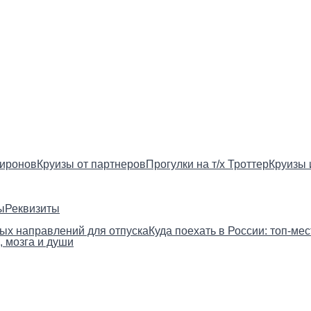
Миронов
Круизы от партнеров
Прогулки на т/х Троттер
Круизы 
ы
Реквизиты
вых направлений для отпуска
Куда поехать в России: топ‑ме
, мозга и души