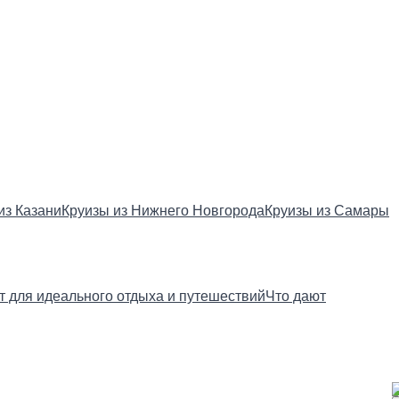
из Казани
Круизы из Нижнего Новгорода
Круизы из Самары
ст для идеального отдыха и путешествий
Что дают